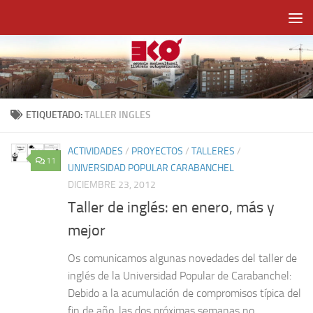
Saltar al contenido
ETIQUETADO:
TALLER INGLES
ACTIVIDADES
/
PROYECTOS
/
TALLERES
/
11
UNIVERSIDAD POPULAR CARABANCHEL
DICIEMBRE 23, 2012
Taller de inglés: en enero, más y
mejor
Os comunicamos algunas novedades del taller de
inglés de la Universidad Popular de Carabanchel:
Debido a la acumulación de compromisos típica del
fin de año, las dos próximas semanas no