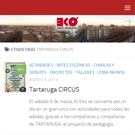
Saltar al contenido
ETIQUETADO:
TARTARUGA CIRCUS
ACTIVIDADES
/
ARTES ESCÉNICAS
/
CHARLAS Y
4
DEBATES
/
PROYECTOS
/
TALLERES
/
ZONA INFANTIL
MARZO 9, 2013
Tartaruga CIRCUS
El sábado 9 de marzo, El Eko se convierte por un
día en un gran circo con actividades para todas las
edades, gracias a los compañeros y compañeras
de TARTARUGA, el proyecto de pedagogía...