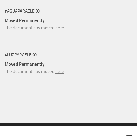
#AGUAPARAELEKO
Moved Permanently
The document has moved
here
.
#LUZPARAELEKO
Moved Permanently
The document has moved
here
.