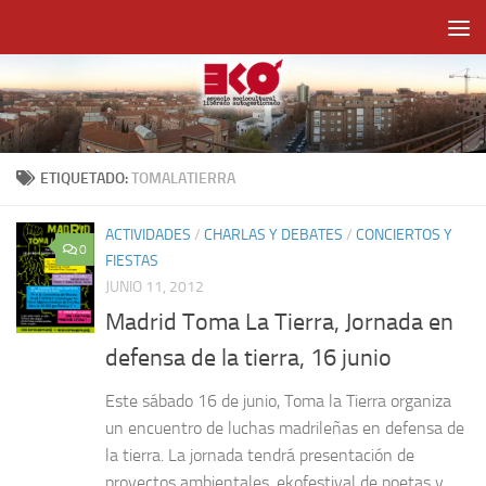
Saltar al contenido
ETIQUETADO:
TOMALATIERRA
ACTIVIDADES
/
CHARLAS Y DEBATES
/
CONCIERTOS Y
0
FIESTAS
JUNIO 11, 2012
Madrid Toma La Tierra, Jornada en
defensa de la tierra, 16 junio
Este sábado 16 de junio, Toma la Tierra organiza
un encuentro de luchas madrileñas en defensa de
la tierra. La jornada tendrá presentación de
proyectos ambientales, ekofestival de poetas y