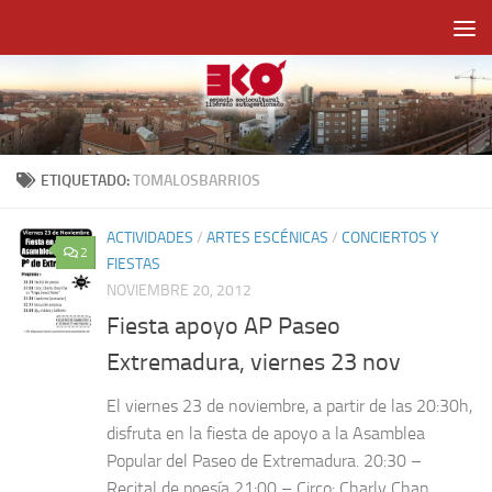
Saltar al contenido
ETIQUETADO:
TOMALOSBARRIOS
ACTIVIDADES
/
ARTES ESCÉNICAS
/
CONCIERTOS Y
2
FIESTAS
NOVIEMBRE 20, 2012
Fiesta apoyo AP Paseo
Extremadura, viernes 23 nov
El viernes 23 de noviembre, a partir de las 20:30h,
disfruta en la fiesta de apoyo a la Asamblea
Popular del Paseo de Extremadura. 20:30 –
Recital de poesía 21:00 – Circo: Charly Chan...