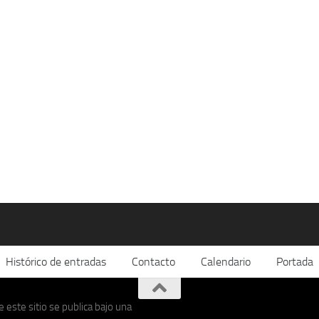
Histórico de entradas
Contacto
Calendario
Portada
 este sitio se publica bajo una