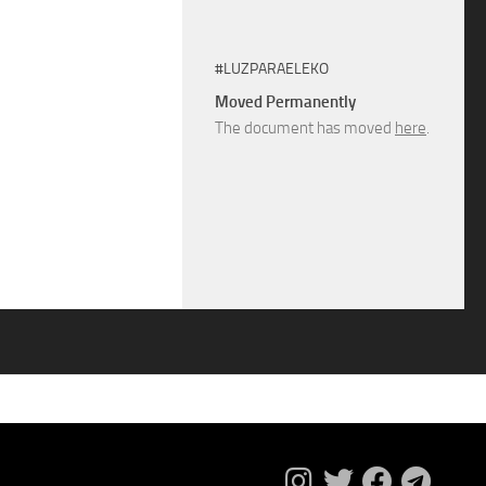
#LUZPARAELEKO
Moved Permanently
The document has moved
here
.