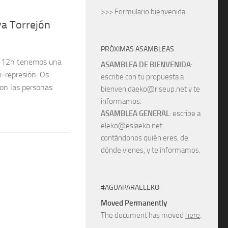
>>>
Formulario bienvenida
va Torrejón
PRÓXIMAS ASAMBLEAS
as 12h tenemos una
ASAMBLEA DE BIENVENIDA
:
i-represión. Os
escribe con tu propuesta a
 con las personas
bienvenidaeko@riseup.net y te
informamos.
ASAMBLEA GENERAL
: escribe a
eleko@eslaeko.net
contándonos quién eres, de
dónde vienes, y te informamos.
#AGUAPARAELEKO
Moved Permanently
The document has moved
here
.