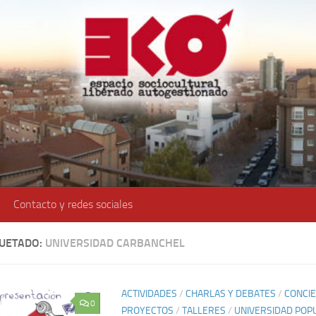
Contacto y redes sociales
QUETADO:
UNIVERSIDAD CARBANCHEL
ACTIVIDADES
/
CHARLAS Y DEBATES
/
CONCIE
0
PROYECTOS
/
TALLERES
/
UNIVERSIDAD POP