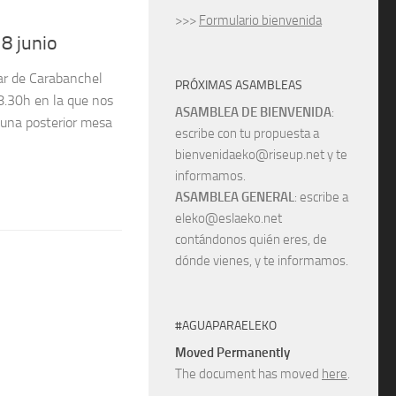
>>>
Formulario bienvenida
 8 junio
ar de Carabanchel
PRÓXIMAS ASAMBLEAS
18.30h en la que nos
ASAMBLEA DE BIENVENIDA
:
una posterior mesa
escribe con tu propuesta a
bienvenidaeko@riseup.net y te
informamos.
ASAMBLEA GENERAL
: escribe a
eleko@eslaeko.net
contándonos quién eres, de
dónde vienes, y te informamos.
#AGUAPARAELEKO
Moved Permanently
The document has moved
here
.