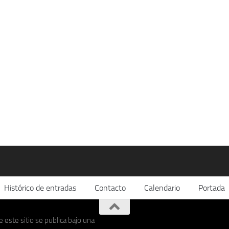
Histórico de entradas
Contacto
Calendario
Portada
 este sitio se publica bajo una