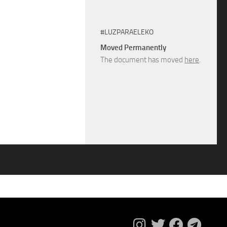
#LUZPARAELEKO
Moved Permanently
The document has moved
here
.