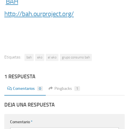
BAH
http://bah.ourproject.org/
Etiquetas:
bah
eko
el eko
grupo consumo bah
1 RESPUESTA
Comentarios
0
Pingbacks
1
DEJA UNA RESPUESTA
Comentario
*