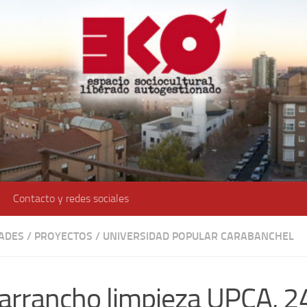
Contacto y redes sociales
DADES
/
PROYECTOS
/
UNIVERSIDAD POPULAR CARABANCHEL
arrancho limpieza UPCA, 24 