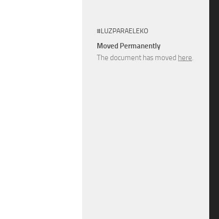
#LUZPARAELEKO
Moved Permanently
The document has moved
here
.