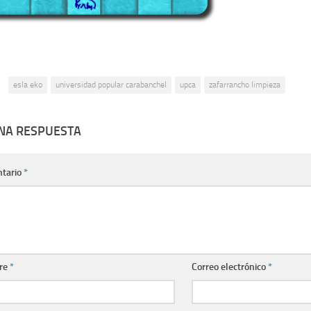
:
esla eko
universidad popular carabanchel
upca
zafarrancho limpieza
UNA RESPUESTA
tario
*
re
*
Correo electrónico
*