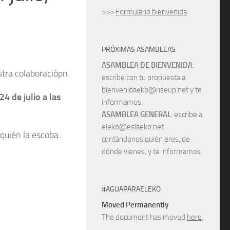
>>>
Formulario bienvenida
PRÓXIMAS ASAMBLEAS
ASAMBLEA DE BIENVENIDA
:
tra colaboraciópn.
escribe con tu propuesta a
bienvenidaeko@riseup.net y te
24 de julio a las
informamos.
ASAMBLEA GENERAL
: escribe a
eleko@eslaeko.net
quién la escoba.
contándonos quién eres, de
dónde vienes, y te informamos.
#AGUAPARAELEKO
Moved Permanently
The document has moved
here
.