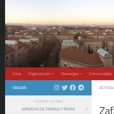
Saltar al contenido
Inicio
Organización
Descargas
Comunicados
SEGUIR:
ACTIVI
SIGUIENTE HISTORIA
Zaf
JORNADAS DE TRABAJO Y ÑAPAS