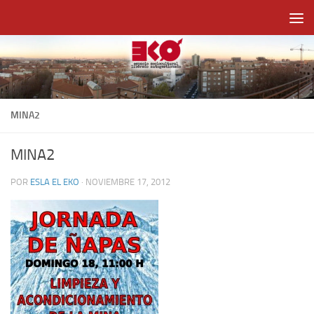
Saltar al contenido
MINA2
MINA2
POR
ESLA EL EKO
·
NOVIEMBRE 17, 2012