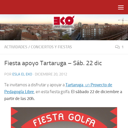
Saltar al contenido
ACTIVIDADES
/
CONCIERTOS Y FIESTAS
1
Fiesta apoyo Tartaruga – Sáb. 22 dic
POR
ESLA EL EKO
·
DICIEMBRE 20, 2012
Te invitamos a disfrutar y apoyar a
Tartaruga
, un
Proyecto de
Pedagogía Libre
, en esta fiesta golfa.
El sábado 22 de diciembre a
partir de las 20h.