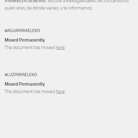
ASAMBLEA GENERAL
: escribe a eleko@eslaeko.net contándonos
quién eres, de dónde vienes, y te informamos.
#AGUAPARAELEKO
Moved Permanently
The document has moved
here
.
#LUZPARAELEKO
Moved Permanently
The document has moved
here
.