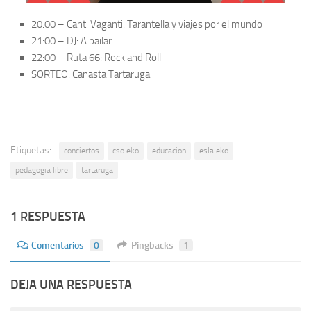
20:00 – Canti Vaganti: Tarantella y viajes por el mundo
21:00 – DJ: A bailar
22:00 – Ruta 66: Rock and Roll
SORTEO: Canasta Tartaruga
Etiquetas:
conciertos
cso eko
educacion
esla eko
pedagogia libre
tartaruga
1 RESPUESTA
Comentarios
0
Pingbacks
1
DEJA UNA RESPUESTA