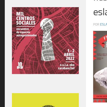
esl
POR
ESLA