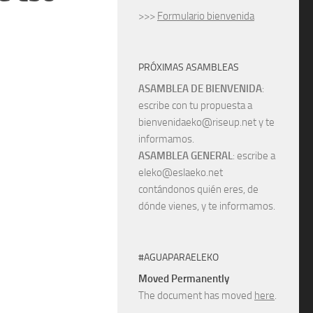
>>>
Formulario bienvenida
PRÓXIMAS ASAMBLEAS
ASAMBLEA DE BIENVENIDA
:
escribe con tu propuesta a
bienvenidaeko@riseup.net y te
informamos.
ASAMBLEA GENERAL
: escribe a
eleko@eslaeko.net
contándonos quién eres, de
dónde vienes, y te informamos.
#AGUAPARAELEKO
Moved Permanently
The document has moved
here
.