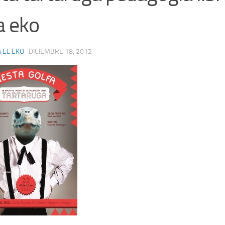
a eko
 EL EKO
·
DICIEMBRE 18, 2012