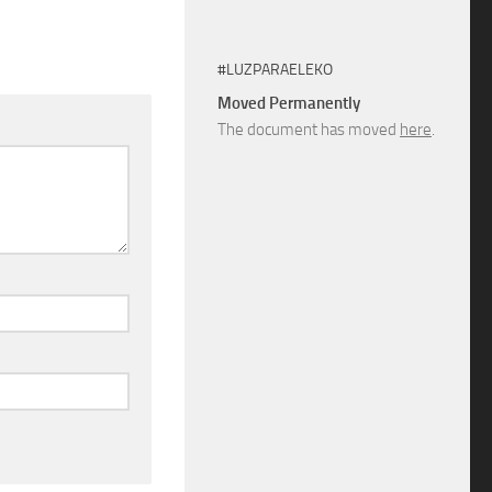
#LUZPARAELEKO
Moved Permanently
The document has moved
here
.