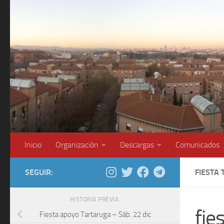
Saltar al contenido
Inicio
Organización
Descargas
Comunicados
SEGUIR:
FIESTA
HISTORIA PREVIA
fie
Fiesta apoyo Tartaruga – Sáb. 22 dic