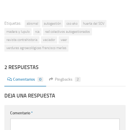
Etiquetas:
abismal
autogestión
cso eko
huerta del SOV
madera y lupulo
rca
red colectivos autogestionados
revista contrahistoria
vaciador
veer
verduras agroecológicas francisco merlas
2 RESPUESTAS
Comentarios
0
Pingbacks
2
DEJA UNA RESPUESTA
Comentario
*