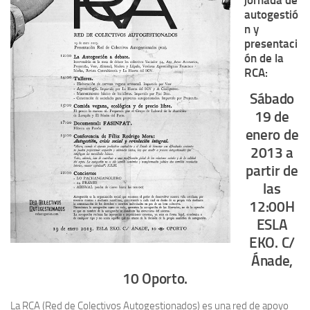
jornada de
autogestió
n y
presentaci
ón de la
RCA:
Sábado
19 de
enero de
2013 a
partir de
las
12:00H
ESLA
EKO. C/
Ánade,
10 Oporto.
La RCA (Red de Colectivos Autogestionados) es una red de apoyo