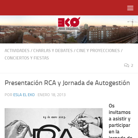
Saltar al contenido
ACTIVIDADES
/
CHARLAS Y DEBATES
/
CINE Y PROYECCIONES
/
CONCIERTOS Y FIESTAS
2
Presentación RCA y Jornada de Autogestión
POR
ESLA EL EKO
·
ENERO 18, 2013
Os
invitamos
a asistir y
participar
en la