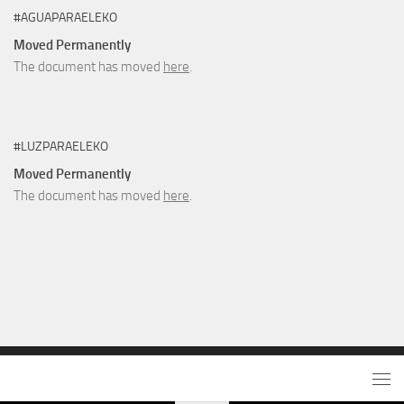
#AGUAPARAELEKO
Moved Permanently
The document has moved
here
.
#LUZPARAELEKO
Moved Permanently
The document has moved
here
.