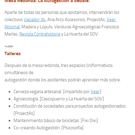
Mesa Redonda:
La Autogestión a debate.
Aparte de todas las personas que asistamos, intervendrán los
colectivos
Vaciador 34
, Ana Arco Accesorios, ProjectAs,
Veer
,
Abismal
, Madera y Lúpulo, Verduras Agroecológicas Francisco
Merlas,
Revista Contrahistoria
y La Huerta del SOV.
14:00H
Talleres
.
Despues de la mesa redonda, tres espacios (in)formativos
simultáneos de
autogestión donde los asistentes podrán aprender más sobre:
Cerveza vegana artesanal. [impartido por
Veer
]
Agroecología. [Cascopuerro y La Huerta del SOV]
Constitución de sociedades para proyectos autogestionados.
[ProjectAs]
Mantenimiento básico de bicicletas. [Fixi Dixi]
Co-creando Autogestión. [Psicosofía]