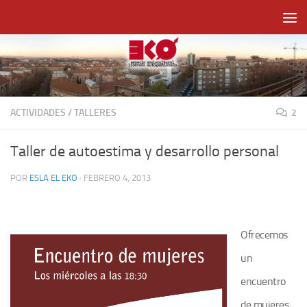
Saltar al contenido
ACTIVIDADES
/
TALLERES
2
Taller de autoestima y desarrollo personal
POR
ESLA EL EKO
·
FEBRERO 4, 2013
Ofrecemos
un
encuentro
de mujeres