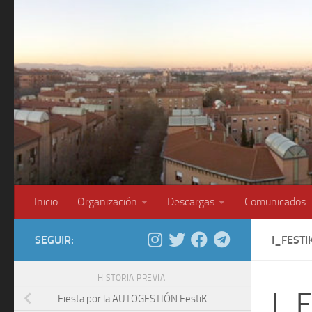
Saltar al contenido
Inicio
Organización
Descargas
Comunicados
SEGUIR:
I_FESTI
HISTORIA PREVIA
I_F
Fiesta por la AUTOGESTIÓN FestiK