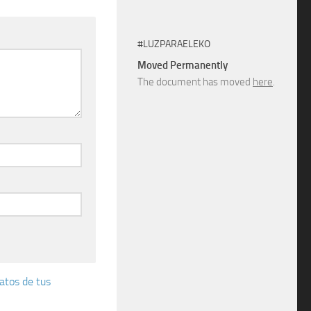
#LUZPARAELEKO
Moved Permanently
The document has moved
here
.
atos de tus