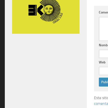
Comen
Nomb
Web
Este sit
comentar