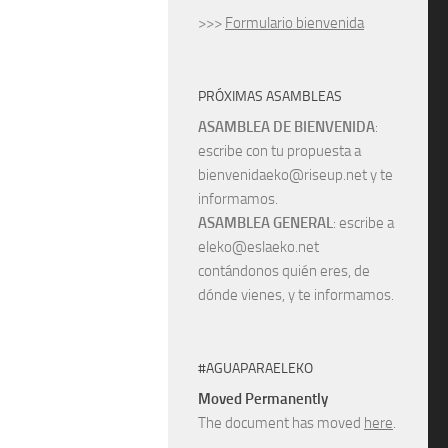
>>>
Formulario bienvenida
PRÓXIMAS ASAMBLEAS
ASAMBLEA DE BIENVENIDA
:
escribe con tu propuesta a
bienvenidaeko@riseup.net y te
informamos.
ASAMBLEA GENERAL
: escribe a
eleko@eslaeko.net
contándonos quién eres, de
dónde vienes, y te informamos.
#AGUAPARAELEKO
Moved Permanently
The document has moved
here
.