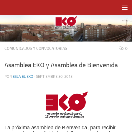
Saltar al contenido
COMUNICADOS Y CONVOCATORIAS
0
Asamblea EKO y Asamblea de Bienvenida
POR
ESLA EL EKO
·
SEPTIEMBRE 30, 2013
La próxima asamblea de Bienvenida, para recibir