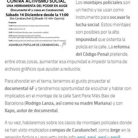
Los
montajes policiales
son
un hecho y se usan como
instrumento para
socavar la
lucha social
. Estos montajes
son posibles por la alta
impunidad
que ostenta la
policía en la calle. La
reforma
del Código Penal
pretende,
entre otras cosas, aumentar esa impunidad e impedir la toma de
archivos gráficos que ayudan a reducirla.
Para ahondar en el tema, tenemos el gusto proyectar el
documental 4F
y tendremos oportunidad de escuchar y hablar con
implicados en el montaje de la calle Sant Pere Més Baix de
Barcelona (
Rodrigo Lanza, así como su madre Mariana
) y con
Xapo, autor de documental
.
A su vez, hablaremos sobre los casos de montajes policiales donde
se han visto implicados
compas de Carabanchel
, como
Jorge
en la
agresión ficticia a Lasquetty (más info
aquí
,
aquí
,
aquí
y
aquí)