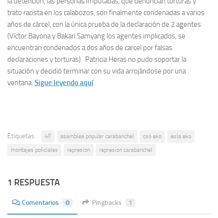
la detención, las personas imputadas, que denuncian torturas y
trato racista en los calabozos, son finalmente condenadas a varios
años de cárcel, con la única prueba de la declaración de 2 agentes
(Víctor Bayona y Bakari Samyang los agentes implicados, se
encuentran condenados a dos años de carcel por falsas
declaraciones y torturas). Patricia Heras no pudo soportar la
situación y decidió terminar con su vida arrojándose por una
ventana.
Sigue leyendo aquí
Etiquetas:
4F
asamblea popular carabanchel
cso eko
esla eko
montajes policiales
represion
represion carabanchel
1 RESPUESTA
Comentarios
0
Pingbacks
1