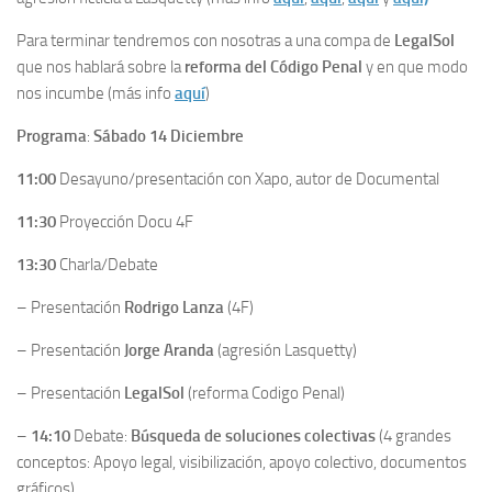
Para terminar tendremos con nosotras a una compa de
LegalSol
que nos hablará sobre la
reforma del Código Penal
y en que modo
nos incumbe (más info
aquí
)
Programa
:
Sábado 14 Diciembre
11:00
Desayuno/presentación con Xapo, autor de Documental
11:30
Proyección Docu 4F
13:30
Charla/Debate
– Presentación
Rodrigo Lanza
(4F)
– Presentación
Jorge
Aranda
(agresión Lasquetty)
– Presentación
LegalSol
(reforma Codigo Penal)
–
14:10
Debate:
Búsqueda de soluciones colectivas
(4 grandes
conceptos: Apoyo legal, visibilización, apoyo colectivo, documentos
gráficos)