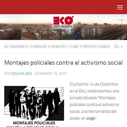
Saltar al contenido
ACTIVIDADES
/
CHARLAS Y DEBATES
/
CINE Y PROYECCIONES
1
Montajes policiales contra el activismo social
POR
ESLA EL EKO
·
DICIEMBRE 13, 2013
El próximo 14 de Diciembre
en el Eko, celebraremos una
jornada titulada
“Montajes
policiales contra el activismo
social, una herramienta del
poder en
auge
“.