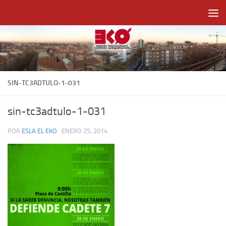
Saltar al contenido
SIN-TC3ADTULO-1-031
sin-tc3adtulo-1-031
POR
ESLA EL EKO
·
ENERO 25, 2014