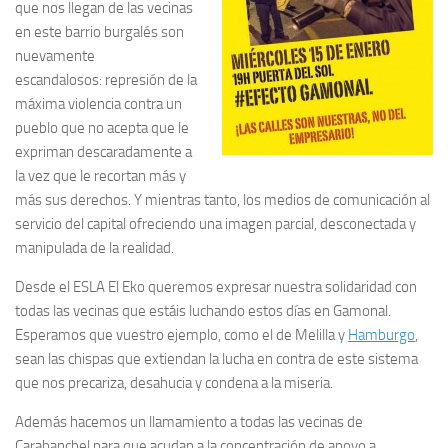
que nos llegan de las vecinas
en este barrio burgalés son
nuevamente
escandalosos:
represión de la
máxima violencia
contra un
pueblo que no acepta que le
expriman descaradamente a
la vez que le recortan más y
más sus derechos
. Y mientras tanto, los medios de comunicación al
servicio del capital ofreciendo una imagen parcial, desconectada y
manipulada de la realidad.
Desde el ESLA El Eko queremos expresar nuestra
solidaridad
con
todas las vecinas que estáis luchando estos días en Gamonal.
Esperamos que vuestro ejemplo, como el de Melilla y
Hamburgo
,
sean las chispas que extiendan la lucha en contra de este sistema
que nos precariza, desahucia y condena a la miseria.
Además hacemos un
llamamiento
a todas las vecinas de
Carabanchel para que acudan a la
concentración de apoyo a