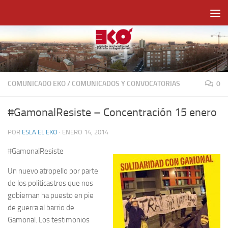
Saltar al contenido
COMUNICADO EKO
/
COMUNICADOS Y CONVOCATORIAS
0
#GamonalResiste – Concentración 15 enero
POR
ESLA EL EKO
·
ENERO 14, 2014
#GamonalResiste
Un nuevo atropello por parte
de los politicastros que nos
gobiernan ha puesto en pie
de guerra al barrio de
Gamonal. Los testimonios