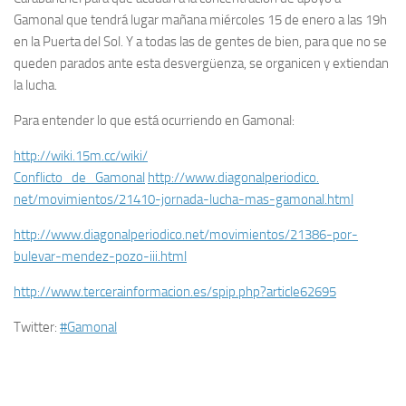
Gamonal que tendrá lugar mañana miércoles 15 de enero a las 19h
en la Puerta del Sol
. Y a todas las de gentes de bien, para que no se
queden parados ante esta desvergüenza, se organicen y extiendan
la lucha.
Para entender lo que está ocurriendo en Gamonal:
http://wiki.15m.cc/wiki/
Conflicto_de_Gamonal
http://www.diagonalperiodico.
net/movimientos/21410-jornada-
lucha-mas-gamonal.html
http://www.diagonalperiodico.
net/movimientos/21386-por-
bulevar-mendez-pozo-iii.html
http://www.tercerainformacion.
es/spip.php?article62695
Twitter:
#Gamonal