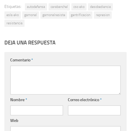
Etiquetas:
autodefensa
carabanchel
cso eko
desobediencia
esla eko
gamonal
gamonalresiste
gentrificacion
represion
resistencia
DEJA UNA RESPUESTA
Comentario
*
Nombre
*
Correo electrónico
*
Web