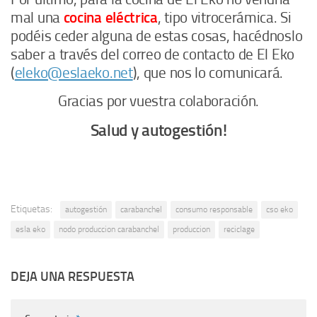
mal una
cocina eléctrica
, tipo vitrocerámica. Si
podéis ceder alguna de estas cosas, hacédnoslo
saber a través del correo de contacto de El Eko
(
eleko@eslaeko.net
), que nos lo comunicará.
Gracias por vuestra colaboración.
Salud y autogestión!
Etiquetas:
autogestión
carabanchel
consumo responsable
cso eko
esla eko
nodo produccion carabanchel
produccion
reciclage
DEJA UNA RESPUESTA