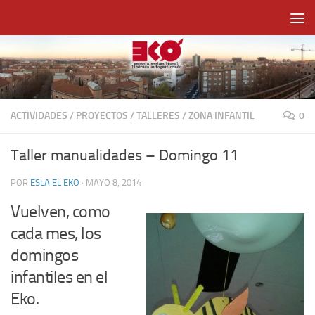
Saltar al contenido
ACTIVIDADES
/
PROYECTOS
/
TALLERES
/
ZONA INFANTIL
0
Taller manualidades – Domingo 11
POR
ESLA EL EKO
·
MAYO 8, 2014
Vuelven, como
cada mes, los
domingos
infantiles en el
Eko.