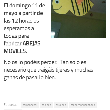
El
domingo 11 de
mayo a partir de
las 12
horas os
esperamos a
todas para
fabricar
ABEJAS
MÓVILES
.
No os lo podéis perder. Tan solo es
necesario que traigáis tijeras y muchas
ganas de pasarlo bien.
Etiquetas:
carabanchel
cso eko
esla eko
taller manualidades