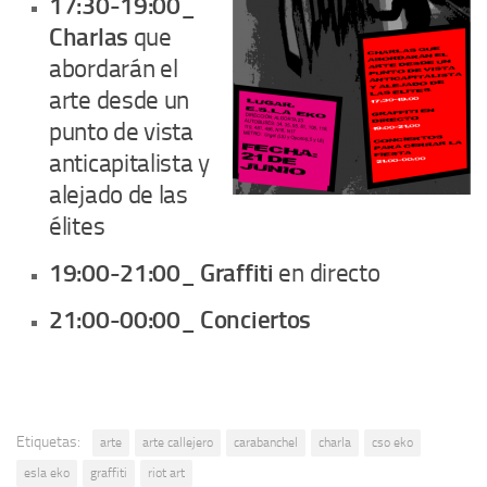
17:30-19:00_
Charlas
que
abordarán el
arte desde un
punto de vista
anticapitalista y
alejado de las
élites
19:00-21:00_ Graffiti
en directo
21:00-00:00_ Conciertos
Etiquetas:
arte
arte callejero
carabanchel
charla
cso eko
esla eko
graffiti
riot art