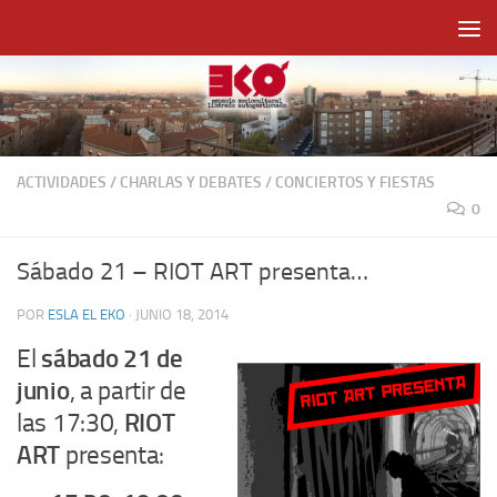
Saltar al contenido
ACTIVIDADES
/
CHARLAS Y DEBATES
/
CONCIERTOS Y FIESTAS
0
Sábado 21 – RIOT ART presenta…
POR
ESLA EL EKO
·
JUNIO 18, 2014
El
sábado 21 de
junio
, a partir de
las 17:30,
RIOT
ART
presenta: