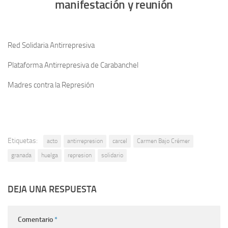
manifestación y reunión
Red Solidaria Antirrepresiva
Plataforma Antirrepresiva de Carabanchel
Madres contra la Represión
Etiquetas:
acto
antirrepresion
carcel
Carmen Bajo Crémer
granada
huelga
represion
solidario
DEJA UNA RESPUESTA
Comentario
*