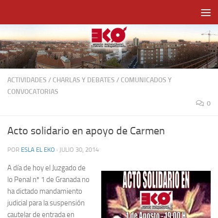
Saltar al contenido
ACTIVIDADES
/
CHARLAS Y DEBATES
/
COMUNICADOS Y
CONVOCATORIAS
0
Acto solidario en apoyo de Carmen
POR
ESLA EL EKO
·
JULIO 30, 2014
A día de hoy el Juzgado de
lo Penal nº 1 de Granada no
ha dictado mandamiento
judicial para la suspensión
cautelar de entrada en