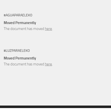
#AGUAPARAELEKO
Moved Permanently
The document has moved
here
.
#LUZPARAELEKO
Moved Permanently
The document has moved
here
.