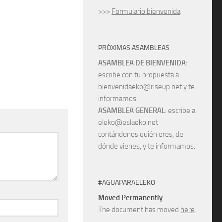
>>>
Formulario bienvenida
PRÓXIMAS ASAMBLEAS
ASAMBLEA DE BIENVENIDA
:
escribe con tu propuesta a
bienvenidaeko@riseup.net y te
informamos.
ASAMBLEA GENERAL
: escribe a
eleko@eslaeko.net
contándonos quién eres, de
dónde vienes, y te informamos.
#AGUAPARAELEKO
Moved Permanently
The document has moved
here
.