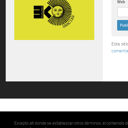
Web
Este sit
comentar
Excepto allí donde se establezcan otros términos, el contenido de