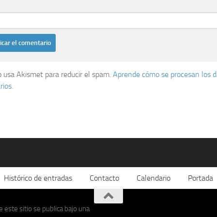
io usa Akismet para reducir el spam.
Aprende cómo se procesan los d
ios.
Histórico de entradas
Contacto
Calendario
Portada
 este sitio se publica bajo una