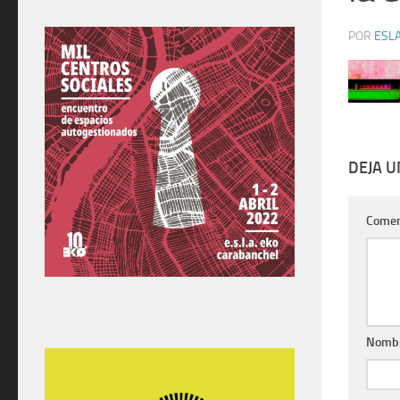
POR
ESLA
DEJA 
Comen
Nomb