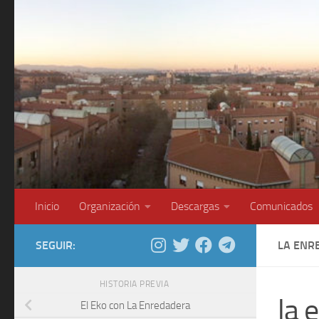
Saltar al contenido
Inicio
Organización
Descargas
Comunicados
SEGUIR:
LA ENR
HISTORIA PREVIA
la 
El Eko con La Enredadera