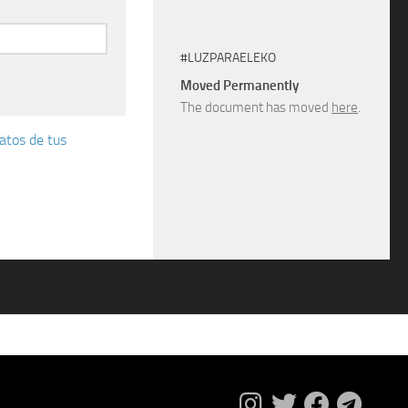
#LUZPARAELEKO
Moved Permanently
The document has moved
here
.
atos de tus