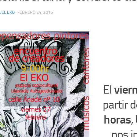
 EL EKO
·
FEBRERO 24, 2015
El
vier
partir 
horas
,
nos i