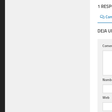
1 RES
Com
DEJA 
Comen
Nomb
Web