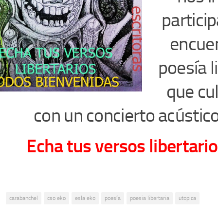
partici
encue
poesía l
que cu
con un concierto acústico
Echa tus versos libertario
:
carabanchel
cso eko
esla eko
poesía
poesia libertaria
utopica