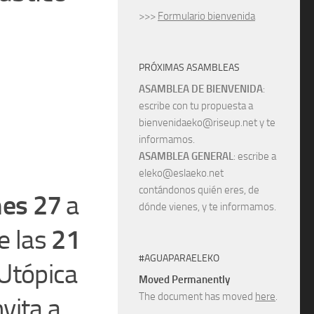
>>>
Formulario bienvenida
PRÓXIMAS ASAMBLEAS
ASAMBLEA DE BIENVENIDA
:
escribe con tu propuesta a
bienvenidaeko@riseup.net y te
informamos.
ASAMBLEA GENERAL
: escribe a
eleko@eslaeko.net
contándonos quién eres, de
nes 27
a
dónde vienes, y te informamos.
de las
21
#AGUAPARAELEKO
 Utópica
Moved Permanently
The document has moved
here
.
nvita a