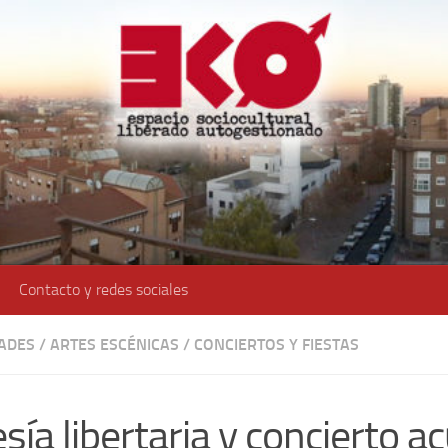
Contacto y redes sociales
DADES
/
ARTES ESCÉNICAS
/
CONCIERTOS Y FIESTAS
sía libertaria y concierto a