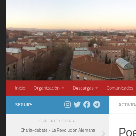
Saltar al contenido
Inicio
Organización
Descargas
Comunicados
SEGUIR:
ACTIVI
SIGUIENTE HISTORIA
Poe
Charla-debate.- La Revolución Alemana