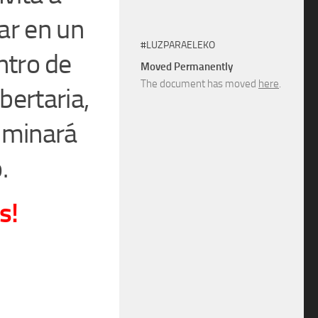
par en un
#LUZPARAELEKO
ntro de
Moved Permanently
The document has moved
here
.
ibertaria,
lminará
.
s!