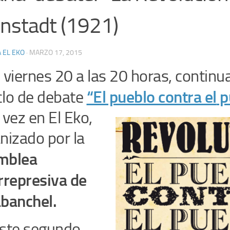
nstadt (1921)
 EL EKO
·
MARZO 17, 2015
 viernes 20 a las 20 horas, contin
“El pueblo contra el
p
iclo de debate
 vez en El Eko,
nizado por la
mblea
rrepresiva de
banchel.
ste segundo