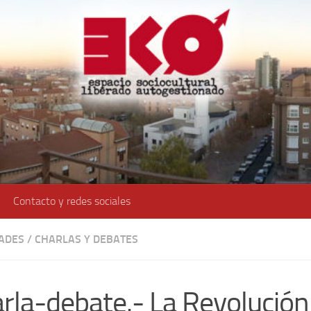
Contacto y redes sociales
DADES
/
CHARLAS Y DEBATES
rla-debate.- La Revolución