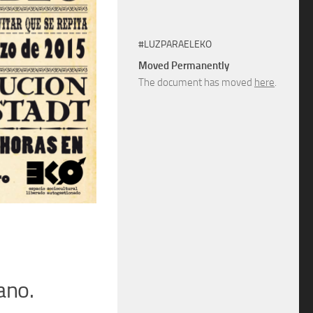
#LUZPARAELEKO
Moved Permanently
The document has moved
here
.
ano.