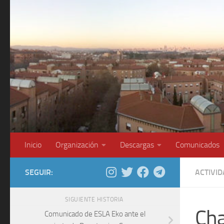
Saltar al contenido
Inicio
Organización
Descargas
Comunicados
SEGUIR:
ACTIVI
SIGUIENTE HISTORIA
Cha
Comunicado de ESLA Eko ante el