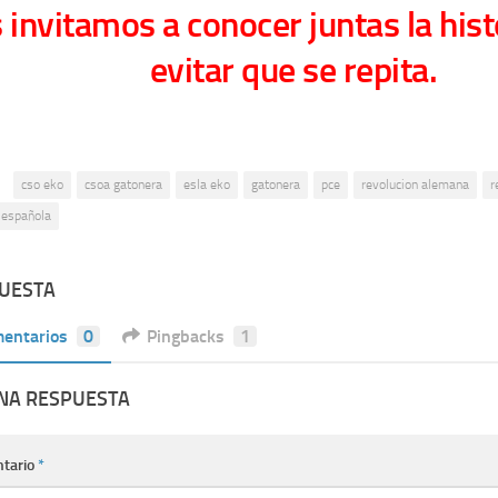
 invitamos a conocer juntas la hist
evitar que se repita.
:
cso eko
csoa gatonera
esla eko
gatonera
pce
revolucion alemana
r
n española
PUESTA
entarios
0
Pingbacks
1
UNA RESPUESTA
tario
*