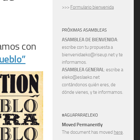
>>>
Formulario bienvenida
PRÓXIMAS ASAMBLEAS
ASAMBLEA DE BIENVENIDA
:
uamos con
escribe con tu propuesta a
bienvenidaeko@riseup.net y te
ueblo”
informamos.
ASAMBLEA GENERAL
: escribe a
eleko@eslaeko.net
contándonos quién eres, de
dónde vienes, y te informamos.
#AGUAPARAELEKO
Moved Permanently
The document has moved
here
.