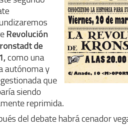
ate
fundizaremos
Revolución
re
ronstadt de
1
,
como una
a autónoma y
gestionada que
aría siendo
mente reprimida.
ués del debate habrá cenador veg