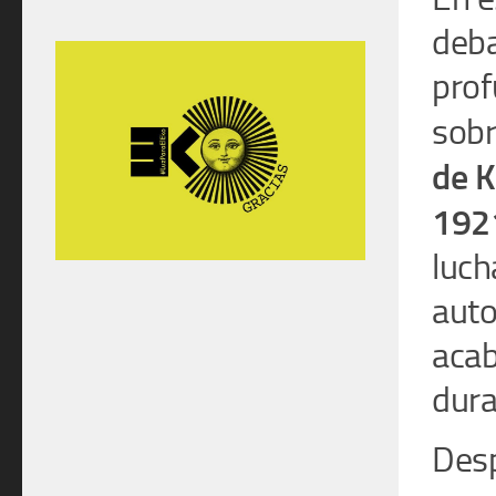
deb
pro
sob
de
K
192
luch
auto
acab
dura
Desp