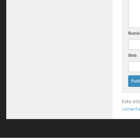
Nomb
Web
Este sit
comentar