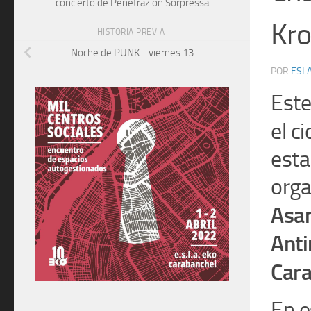
concierto de Penetrazion Sorpressa
Kro
HISTORIA PREVIA
Noche de PUNK.- viernes 13
POR
ESLA
Este
el c
esta
orga
Asa
Anti
Cara
En e