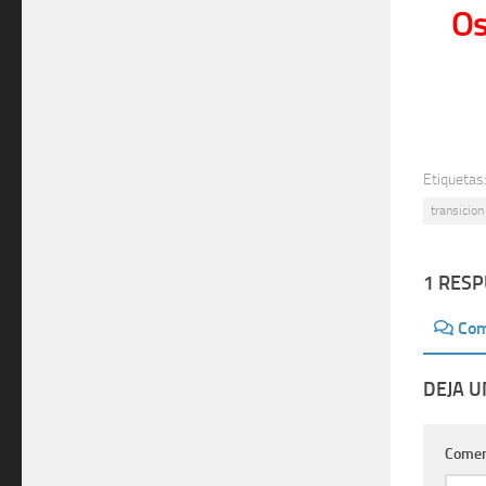
Os
Etiquetas
transicio
1 RES
Com
DEJA 
Comen