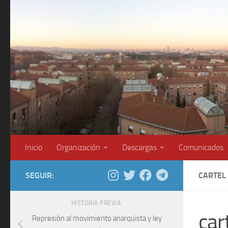
Saltar al contenido
Inicio
Organización
Descargas
Comunicados
SEGUIR:
CARTEL 
HISTORIA PREVIA
car
Represión al movimiento anarquista y ley