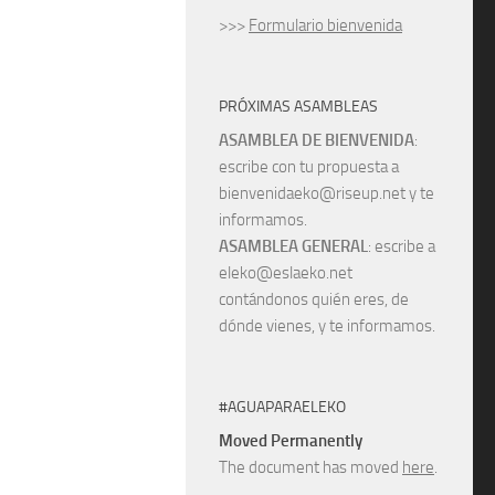
>>>
Formulario bienvenida
PRÓXIMAS ASAMBLEAS
ASAMBLEA DE BIENVENIDA
:
escribe con tu propuesta a
bienvenidaeko@riseup.net y te
informamos.
ASAMBLEA GENERAL
: escribe a
eleko@eslaeko.net
contándonos quién eres, de
dónde vienes, y te informamos.
#AGUAPARAELEKO
Moved Permanently
The document has moved
here
.