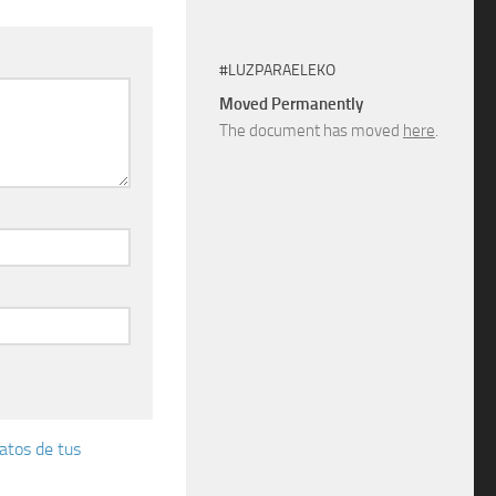
#LUZPARAELEKO
Moved Permanently
The document has moved
here
.
atos de tus