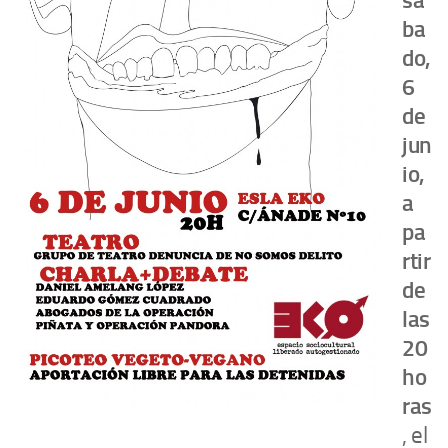
sá
ba
do,
6
de
jun
io,
a
pa
rtir
de
las
20
ho
ras
, el