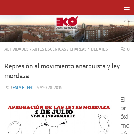
Saltar al contenido
ACTIVIDADES
/
ARTES ESCÉNICAS
/
CHARLAS Y DEBATES
0
Represión al movimiento anarquista y ley
mordaza
POR
ESLA EL EKO
·
MAYO 28, 2015
El
pr
óxi
mo