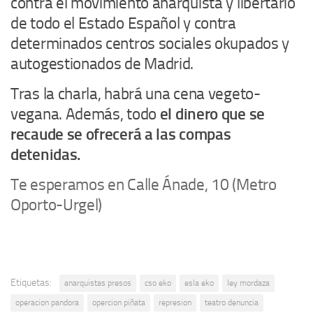
contra el movimiento anarquista y libertario
de todo el Estado Español y contra
determinados centros sociales okupados y
autogestionados de Madrid.
Tras la charla, habrá una cena vegeto-
vegana. Además, todo
el dinero que se
recaude se ofrecerá a las compas
detenidas.
Te esperamos en Calle Ánade, 10 (Metro
Oporto-Urgel)
Etiquetas:
anarquistas presos
cso eko
esla eko
ley mordaza
operacion pandora
opercion piñata
represion
teatro denuncia