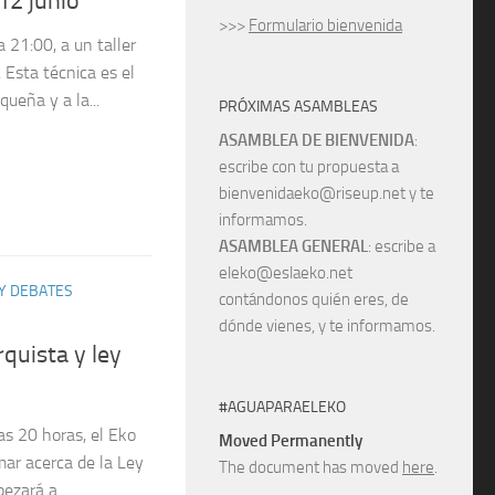
12 junio
>>>
Formulario bienvenida
a 21:00, a un taller
 Esta técnica es el
ueña y a la...
PRÓXIMAS ASAMBLEAS
ASAMBLEA DE BIENVENIDA
:
escribe con tu propuesta a
bienvenidaeko@riseup.net y te
informamos.
ASAMBLEA GENERAL
: escribe a
eleko@eslaeko.net
Y DEBATES
contándonos quién eres, de
dónde vienes, y te informamos.
quista y ley
#AGUAPARAELEKO
las 20 horas, el Eko
Moved Permanently
mar acerca de la Ley
The document has moved
here
.
zará a...