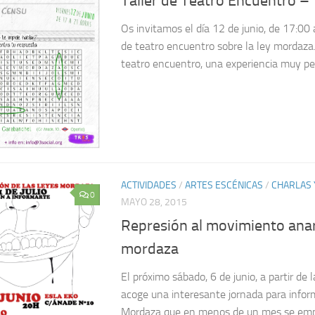
Taller de Teatro Encuentro – 
Os invitamos el día 12 de junio, de 17:00 
de teatro encuentro sobre la ley mordaza.
teatro encuentro, una experiencia muy peq
ACTIVIDADES
/
ARTES ESCÉNICAS
/
CHARLAS 
0
MAYO 28, 2015
Represión al movimiento anar
mordaza
El próximo sábado, 6 de junio, a partir de 
acoge una interesante jornada para infor
Mordaza que en menos de un mes se empe