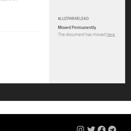
#LUZPARAELEKO
Moved Permanently
The document has moved
here
.