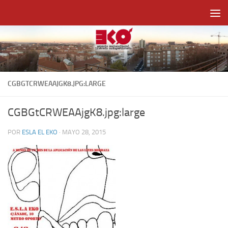
Saltar al contenido
CGBGTCRWEAAJGK8.JPG:LARGE
CGBGtCRWEAAjgK8.jpg:large
POR
ESLA EL EKO
·
MAYO 28, 2015