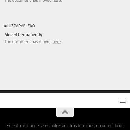
The document has moved
here
.
#LUZPARAELEKO
Moved Permanently
The document has moved
here
.
Excepto allí donde se establezcan otros términos, el contenido de