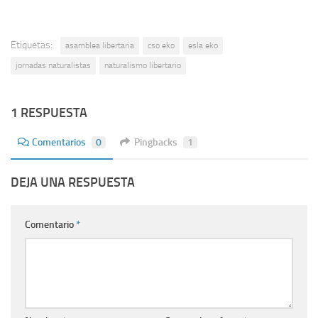
Etiquetas:
asamblea libertaria
cso eko
esla eko
jornadas naturalistas
naturalismo libertario
1 RESPUESTA
Comentarios
0
Pingbacks
1
DEJA UNA RESPUESTA
Comentario
*