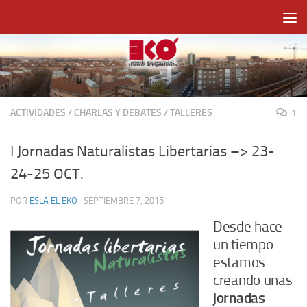
Saltar al contenido
ACTIVIDADES
/
CHARLAS Y DEBATES
/
TALLERES
1
I Jornadas Naturalistas Libertarias –> 23-
24-25 OCT.
POR
ESLA EL EKO
·
SEPTIEMBRE 7, 2015
Desde hace
un tiempo
estamos
creando unas
jornadas