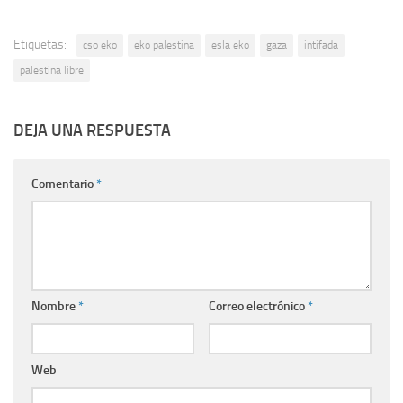
Etiquetas:
cso eko
eko palestina
esla eko
gaza
intifada
palestina libre
DEJA UNA RESPUESTA
Comentario
*
Nombre
*
Correo electrónico
*
Web