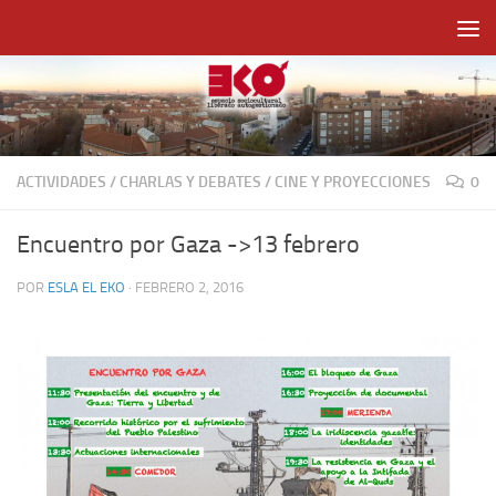
Saltar al contenido
ACTIVIDADES
/
CHARLAS Y DEBATES
/
CINE Y PROYECCIONES
0
Encuentro por Gaza ->13 febrero
POR
ESLA EL EKO
·
FEBRERO 2, 2016