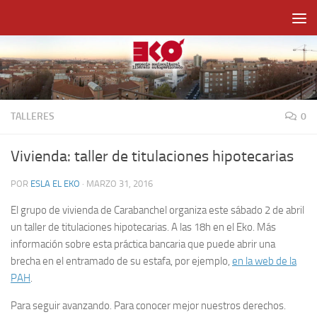
Saltar al contenido
TALLERES
0
Vivienda: taller de titulaciones hipotecarias
POR
ESLA EL EKO
·
MARZO 31, 2016
El grupo de vivienda de Carabanchel organiza este sábado 2 de abril
un taller de titulaciones hipotecarias. A las 18h en el Eko. Más
información sobre esta práctica bancaria que puede abrir una
brecha en el entramado de su estafa, por ejemplo,
en la web de la
PAH
.
Para seguir avanzando. Para conocer mejor nuestros derechos.