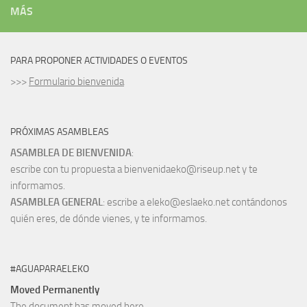
MÁS
PARA PROPONER ACTIVIDADES O EVENTOS
>>>
Formulario bienvenida
PRÓXIMAS ASAMBLEAS
ASAMBLEA DE BIENVENIDA
:
escribe con tu propuesta a bienvenidaeko@riseup.net y te
informamos.
ASAMBLEA GENERAL
: escribe a eleko@eslaeko.net contándonos
quién eres, de dónde vienes, y te informamos.
#AGUAPARAELEKO
Moved Permanently
The document has moved
here
.