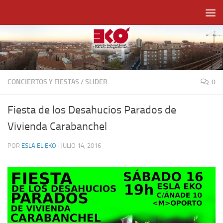
Saltar al contenido
CONCIERTOS Y FIESTAS
/
SLIDER
0
Fiesta de los Desahucios Parados de
Vivienda Carabanchel
POR
ESLA EL EKO
·
JULIO 14, 2016