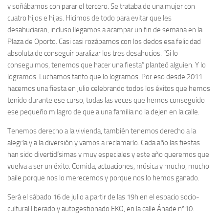
y soñábamos con parar el tercero. Se trataba de una mujer con
cuatro hijos e hijas. Hicimos de todo para evitar que les
desahuciaran, incluso llegamos a acampar un fin de semana en la
Plaza de Oporto. Casi casi rozábamos con los dedos esa felicidad
absoluta de conseguir paralizar los tres desahucios. “Si lo
conseguimos, tenemos que hacer una fiesta” planteó alguien. Y lo
logramos. Luchamos tanto que lo logramos. Por eso desde 2011
hacemos una fiesta en julio celebrando todos los éxitos que hemos
tenido durante ese curso, todas las veces que hemos conseguido
ese pequeño milagro de que a una familia no la dejen en la calle.
Tenemos derecho a la vivienda, también tenemos derecho a la
alegría y a la diversión y vamos a reclamarlo. Cada año las fiestas
han sido divertidísimas y muy especiales y este año queremos que
vuelva a ser un éxito. Comida, actuaciones, música y mucho, mucho
baile porque nos lo merecemos y porque nos lo hemos ganado.
Será el sábado 16 de julio a partir de las 19h en el espacio socio-
cultural liberado y autogestionado EKO, en la calle Ánade nº10.