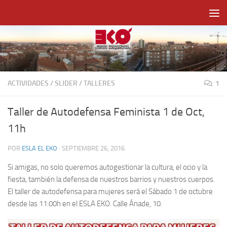
Saltar al contenido
ACTIVIDADES
/
SLIDER
/
TALLERES
1
Taller de Autodefensa Feminista 1 de Oct,
11h
POR
ESLA EL EKO
·
SEPTIEMBRE 26, 2016
Si amigas, no solo queremos autogestionar la cultura, el ocio y la
fiesta, también la defensa de nuestros barrios y nuestros cuerpos.
El taller de autodefensa para mujeres será el Sábado 1 de octubre
desde las 11:00h en el ESLA EKO. Calle Ánade, 10.