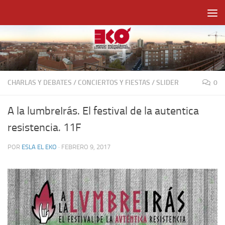
Saltar al contenido
CHARLAS Y DEBATES
/
CONCIERTOS Y FIESTAS
/
SLIDER
0
A la lumbreIrás. El festival de la autentica
resistencia. 11F
POR
ESLA EL EKO
·
FEBRERO 9, 2017