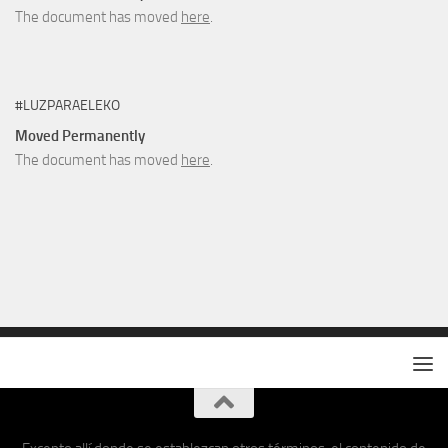
The document has moved
here
.
#LUZPARAELEKO
Moved Permanently
The document has moved
here
.