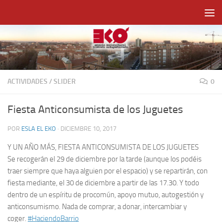
Saltar al contenido
ACTIVIDADES
/
SLIDER
0
Fiesta Anticonsumista de los Juguetes
POR
ESLA EL EKO
·
DICIEMBRE 10, 2017
Y UN AÑO MÁS, FIESTA ANTICONSUMISTA DE LOS JUGUETES
Se recogerán el 29 de diciembre por la tarde (aunque los podéis
traer siempre que haya alguien por el espacio) y se repartirán, con
fiesta mediante, el 30 de diciembre a partir de las 17.30. Y todo
dentro de un espíritu de procomún, apoyo mutuo, autogestión y
anticonsumismo. Nada de comprar, a donar, intercambiar y
coger.
#HaciendoBarrio