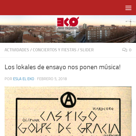
Saltar al contenido
ACTIVIDADES
/
CONCIERTOS Y FIESTAS
/
SLIDER
0
Los lokales de ensayo nos ponen música!
POR
ESLA EL EKO
·
FEBRERO 5, 2018