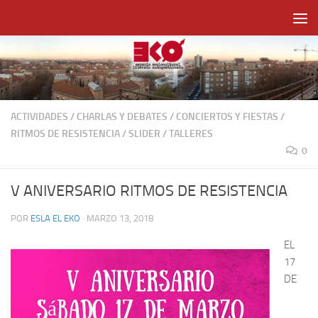
Saltar al contenido
ACTIVIDADES
/
CHARLAS Y DEBATES
/
CONCIERTOS Y FIESTAS
/
RITMOS DE RESISTENCIA
/
SLIDER
/
TALLERES
0
V ANIVERSARIO RITMOS DE RESISTENCIA
POR
ESLA EL EKO
·
MARZO 13, 2018
EL
17
DE