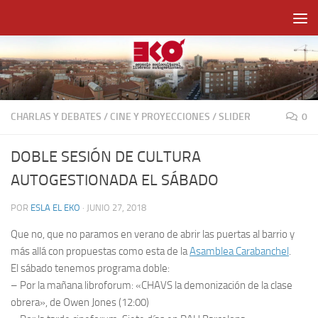
Saltar al contenido
CHARLAS Y DEBATES
/
CINE Y PROYECCIONES
/
SLIDER
0
DOBLE SESIÓN DE CULTURA
AUTOGESTIONADA EL SÁBADO
POR
ESLA EL EKO
·
JUNIO 27, 2018
Que no, que no paramos en verano de abrir las puertas al barrio y
más allá con propuestas como esta de la
Asamblea Carabanchel
.
El sábado tenemos programa doble:
– Por la mañana libroforum: «CHAVS la demonización de la clase
obrera», de Owen Jones (12:00)