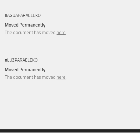
#AGUAPARAELEKO
Moved Permanently
The document has moved
here
.
#LUZPARAELEKO
Moved Permanently
The document has moved
here
.