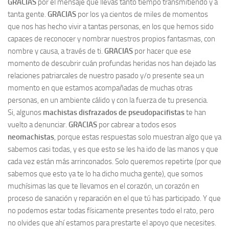
GRACIAS
por el mensaje que llevas tanto tiempo transmitiendo y a
tanta gente.
GRACIAS
por los ya cientos de miles de momentos
que nos has hecho vivir a tantas personas, en los que hemos sido
capaces de reconocer y nombrar nuestros propios fantasmas, con
nombre y causa, a través de ti.
GRACIAS
por hacer que ese
momento de descubrir cuán profundas heridas nos han dejado las
relaciones patriarcales de nuestro pasado y/o presente sea un
momento en que estamos acompañadas de muchas otras
personas, en un ambiente cálido y con la fuerza de tu presencia.
Si, algunos
machistas disfrazados de pseudopacifistas
te han
vuelto a denunciar.
GRACIAS
por cabrear a todos esos
neomachistas
, porque estas respuestas solo muestran algo que ya
sabemos casi todas, y es que esto se les ha ido de las manos y que
cada vez están más arrinconados. Solo queremos repetirte (por que
sabemos que esto ya te lo ha dicho mucha gente), que somos
muchísimas las que te llevamos en el corazón, un corazón en
proceso de sanación y reparación en el que tú has participado. Y que
no podemos estar todas físicamente presentes todo el rato, pero
no olvides que ahí estamos para prestarte el apoyo que necesites.