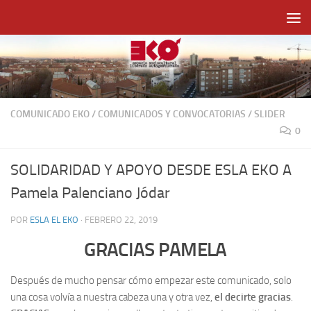
Saltar al contenido
COMUNICADO EKO
/
COMUNICADOS Y CONVOCATORIAS
/
SLIDER
0
SOLIDARIDAD Y APOYO DESDE ESLA EKO A
Pamela Palenciano Jódar
POR
ESLA EL EKO
·
FEBRERO 22, 2019
GRACIAS PAMELA
Después de mucho pensar cómo empezar este comunicado, solo
una cosa volvía a nuestra cabeza una y otra vez,
el decirte gracias
.