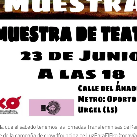
a que el sábado tenemos las Jornadas Transfeminisas de Kar
re de la campaña de crowdfounding de LuzParaElEko (todavía