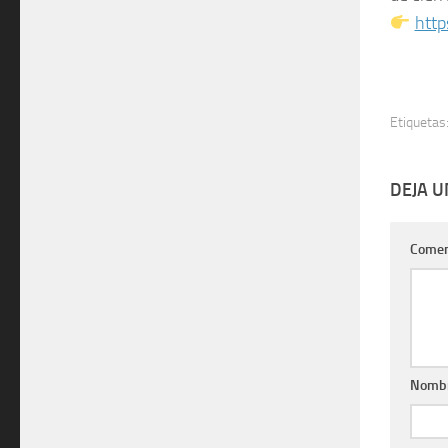
http
Etiquetas
DEJA 
Comen
Nomb