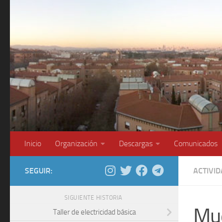
Saltar al contenido
Inicio
Organización
Descargas
Comunicados
SEGUIR:
ACTIVI
SIGUIENTE HISTORIA
Mue
Taller de electricidad básica