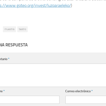
s://www.goteo.org/invest/luzparaeleko/
)
:
muestra
teatro
UNA RESPUESTA
tario
*
re
*
Correo electrónico
*