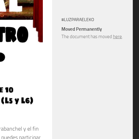
#LUZPARAELEKO
Moved Permanently
The document has moved
here
.
abanchel y el fin
 puedes participar