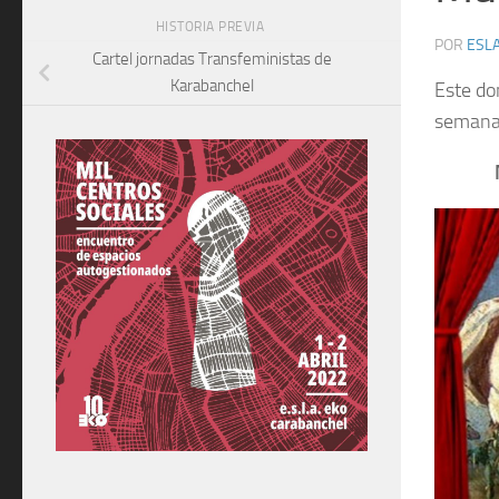
HISTORIA PREVIA
POR
ESLA
Cartel jornadas Transfeministas de
Karabanchel
Este do
seman