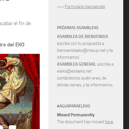
>>>
Formulario bienvenida
cabar el fin de
PRÓXIMAS ASAMBLEAS
ASAMBLEA DE BIENVENIDA
:
escribe con tu propuesta a
tro del EKO
bienvenidaeko@riseup.net y te
informamos.
ASAMBLEA GENERAL
: escribe a
eleko@eslaeko.net
contándonos quién eres, de
dónde vienes, y te informamos.
#AGUAPARAELEKO
Moved Permanently
The document has moved
here
.