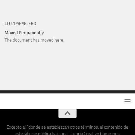
#LUZPARAELEKO
Moved Permanently
The document has moved
here
.
Excepto allí donde se establezcan otros términos, el contenido de
este sitio se publica bajo una Licencia Creative Commons.