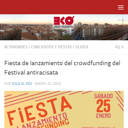
Saltar al contenido
ACTIVIDADES
/
CONCIERTOS Y FIESTAS
/
SLIDER
0
Fiesta de lanzamiento del crowdfunding del
Festival antiracisata
POR
ESLA EL EKO
·
ENERO 20, 2020