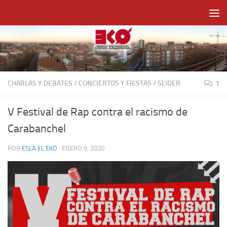
Saltar al contenido
CHARLAS Y DEBATES
/
CONCIERTOS Y FIESTAS
/
SLIDER
1
V Festival de Rap contra el racismo de
Carabanchel
POR
ESLA EL EKO
·
ENERO 9, 2020