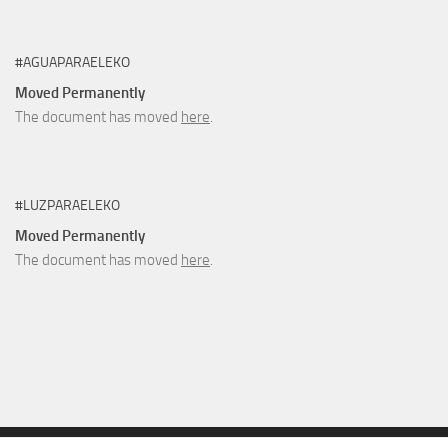
#AGUAPARAELEKO
Moved Permanently
The document has moved
here
.
#LUZPARAELEKO
Moved Permanently
The document has moved
here
.