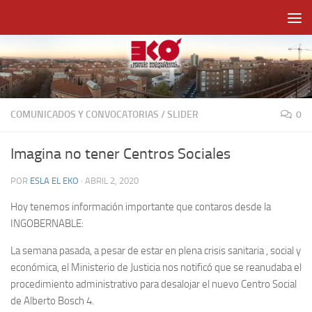
Saltar al contenido
COMUNICADOS Y CONVOCATORIAS
/
SLIDER
0
Imagina no tener Centros Sociales
POR
ESLA EL EKO
·
ABRIL 2, 2020
Hoy tenemos información importante que contaros desde la
INGOBERNABLE:
La semana pasada, a pesar de estar en plena crisis sanitaria , social y
económica, el Ministerio de Justicia nos notificó que se reanudaba el
procedimiento administrativo para desalojar el nuevo Centro Social
de Alberto Bosch 4.