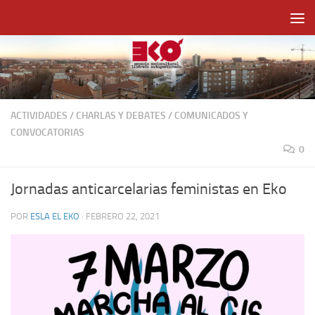
Saltar al contenido
ACTIVIDADES
/
CHARLAS Y DEBATES
/
COMUNICADOS Y
CONVOCATORIAS
0
Jornadas anticarcelarias feministas en Eko
POR
ESLA EL EKO
·
FEBRERO 22, 2021