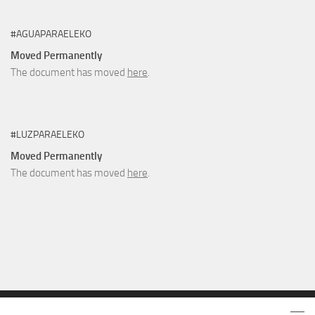
#AGUAPARAELEKO
Moved Permanently
The document has moved
here
.
#LUZPARAELEKO
Moved Permanently
The document has moved
here
.