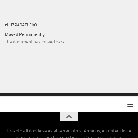
#LUZPARAELEKO
Moved Permanently
The document has moved
here
.
Excepto allí donde se establezcan otros términos, el contenido de
este sitio se publica bajo una Licencia Creative Commons.