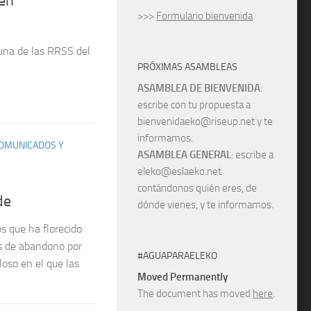
 en
>>>
Formulario bienvenida
guna de las RRSS del
PRÓXIMAS ASAMBLEAS
ASAMBLEA DE BIENVENIDA
:
escribe con tu propuesta a
bienvenidaeko@riseup.net y te
informamos.
OMUNICADOS Y
ASAMBLEA GENERAL
: escribe a
eleko@eslaeko.net
contándonos quién eres, de
de
dónde vienes, y te informamos.
s que ha florecido
s de abandono por
#AGUAPARAELEKO
oso en el que las
Moved Permanently
The document has moved
here
.