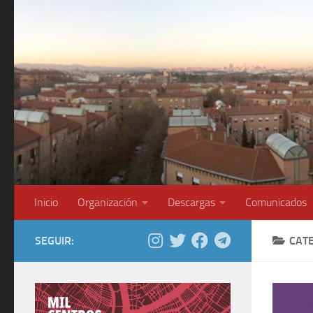
Saltar al contenido
Inicio
Organización
Descargas
Comunicados
SEGUIR:
CAT