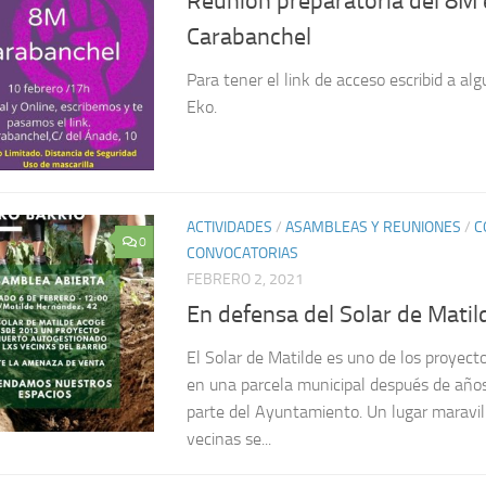
Reunión preparatoria del 8M
Carabanchel
Para tener el link de acceso escribid a al
Eko.
ACTIVIDADES
/
ASAMBLEAS Y REUNIONES
/
C
0
CONVOCATORIAS
FEBRERO 2, 2021
En defensa del Solar de Matil
El Solar de Matilde es uno de los proyecto
en una parcela municipal después de año
parte del Ayuntamiento. Un lugar maravill
vecinas se...