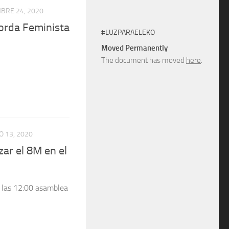
BRE 24, 2020
orda Feminista
#LUZPARAELEKO
Moved Permanently
The document has moved
here
.
 13, 2020
ar el 8M en el
 las 12:00 asamblea