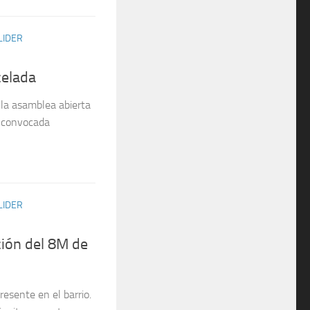
LIDER
celada
la asamblea abierta
a convocada
LIDER
ión del 8M de
esente en el barrio.