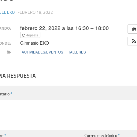
 EL EKO
·
FEBRERO 18, 2022
febrero 22, 2022 a las 16:30 – 18:00
ANDO:
Repeats
Gimnasio EKO
ONDE:
ACTIVIDADES/EVENTOS
TALLERES
UNA RESPUESTA
tario
*
re
*
Correo electrónico
*