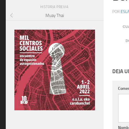
HISTORIA PREVIA
POR
ESLA
Muay Thai
CU
D
DEJA 
Comen
Nomb