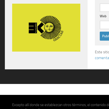
Web
Este sit
comentar
Excepto allí donde se establezcan otros términos, el contenido de