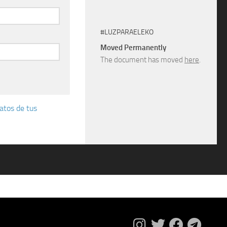
#LUZPARAELEKO
Moved Permanently
The document has moved
here
.
atos de tus