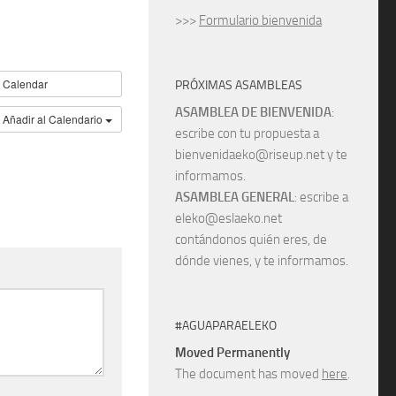
>>>
Formulario bienvenida
Calendar
PRÓXIMAS ASAMBLEAS
ASAMBLEA DE BIENVENIDA
:
Añadir al Calendario
escribe con tu propuesta a
bienvenidaeko@riseup.net y te
informamos.
ASAMBLEA GENERAL
: escribe a
eleko@eslaeko.net
contándonos quién eres, de
dónde vienes, y te informamos.
#AGUAPARAELEKO
Moved Permanently
The document has moved
here
.