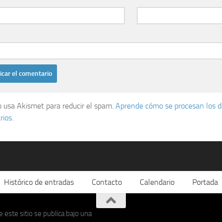
io usa Akismet para reducir el spam.
Aprende cómo se procesan los d
ios.
Histórico de entradas
Contacto
Calendario
Portada
 este sitio se publica bajo una