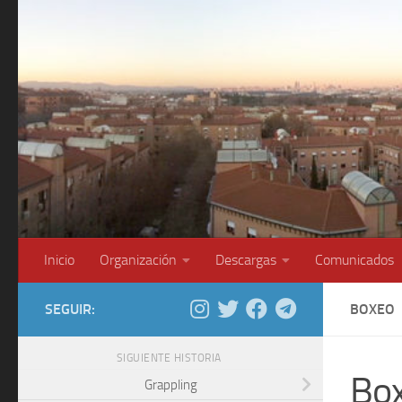
Saltar al contenido
Inicio
Organización
Descargas
Comunicados
SEGUIR:
BOXEO
SIGUIENTE HISTORIA
Bo
Grappling