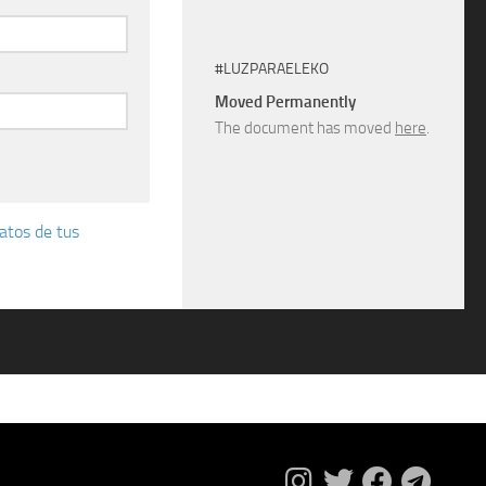
#LUZPARAELEKO
Moved Permanently
The document has moved
here
.
atos de tus