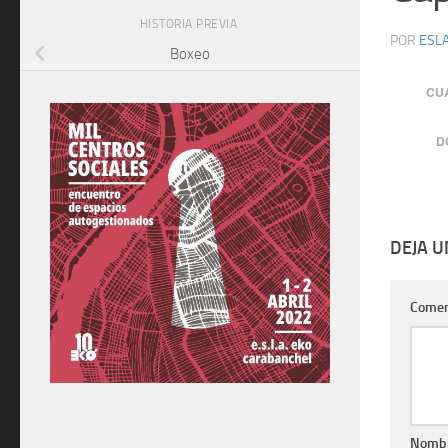
HISTORIA PREVIA
POR
ESLA
Boxeo
CU
D
DEJA 
Comen
Nomb