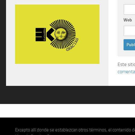
Web
Este sit
comentar
Excepto allí donde se establezcan otros términos, el contenido de