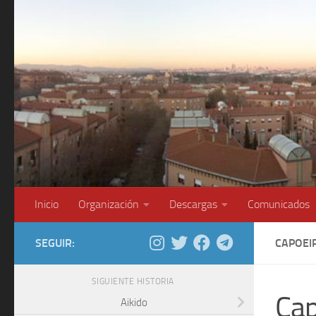
Saltar al contenido
Inicio
Organización
Descargas
Comunicados
SEGUIR:
CAPOEI
SIGUIENTE HISTORIA
Cap
Aikido