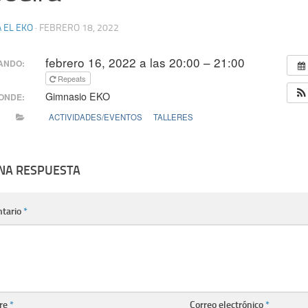
 EL EKO
·
FEBRERO 18, 2022
febrero 16, 2022 a las 20:00 – 21:00
ANDO:
Repeats
Gimnasio EKO
ONDE:
ACTIVIDADES/EVENTOS
TALLERES
UNA RESPUESTA
tario
*
re
*
Correo electrónico
*