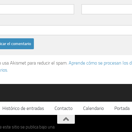
io usa Akismet para reducir el spam.
Aprende cómo se procesan los d
ios.
Histórico de entradas
Contacto
Calendario
Portada
 este sitio se publica bajo una