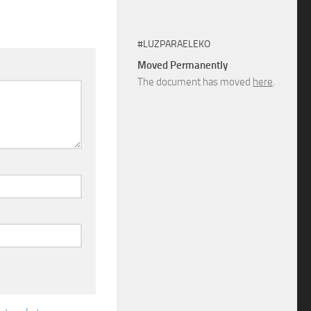
#LUZPARAELEKO
Moved Permanently
The document has moved
here
.