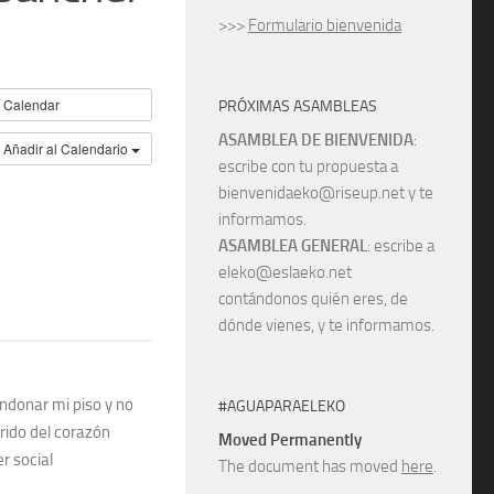
>>>
Formulario bienvenida
Calendar
PRÓXIMAS ASAMBLEAS
ASAMBLEA DE BIENVENIDA
:
Añadir al Calendario
escribe con tu propuesta a
bienvenidaeko@riseup.net y te
informamos.
ASAMBLEA GENERAL
: escribe a
eleko@eslaeko.net
contándonos quién eres, de
dónde vienes, y te informamos.
ndonar mi piso y no
#AGUAPARAELEKO
rido del corazón
Moved Permanently
r social
The document has moved
here
.