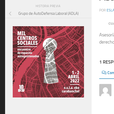
HISTORIA PREVIA
POR
ESLA
Grupo de AutoDefensa Laboral (ADLA)
CU
Asesorí
derecho
1 RES
Com