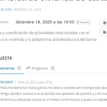
 EL EKO
·
FEBRERO 25, 2016
diciembre 18, 2025 a las 19:00
ANDO:
Repeats
a y coordinación de actividades relacionadas con el
 a la vivienda y la plataforma antidesahucios del barrio
PUESTA
entarios
1
Pingbacks
0
luz maria
junio 23, 2017 a las 13:16
Hola me llamo luz maria garcía me dirijo a ustedes por q tengo que aba
tengo donde ir somos 4 en la familia me operaron de pulmón y a mi ma
tenemos q desalojar el piso en 2 meses como mucho y quiero un alquile